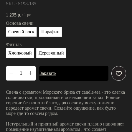
SKU:
S198-185
1 295
р.
/
1 pc
Основа свечи
Соевый воск
Парафин
Фитиль
Хлопковый
Деревянный
Заказать
Свеча с ароматом Морского бриза от candle-tea - это слегка
солоноватый, прохладный и освежающий запах. Ровное
горение без копоти благодаря соевому воску отлично
передаёт аромат свечи. Создайте ощущение, как будто
море где-то совсем рядом.
Натуральный и приятный аромат свечи плавно наполняет
помещение изумительным ароматом , что создаёт