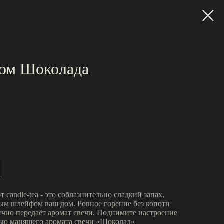
том Шоколада
 candle-tea - это соблазнительно сладкий запах,
ым шлейфом ваш дом. Ровное горение без копоти
ично передаёт аромат свечи. Поднимите настроение
ью манящего аромата свечи «Шоколад»