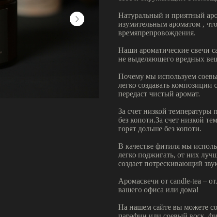
Натуральный и приятный аро
изумительным ароматом , чт
времяпрепровождения.
Наши ароматические свечи ca
не выделяющего вредных вещ
Почему мы используем соевый
легко создавать композиции 
передаст чистый аромат.
За счет низкой температуры 
без копоти.За счет низкой те
горят дольше без копоти.
В качестве фитиля мы исполь
легко поджигать, от них луч
создает потрескивающий зву
Аромасвечи от candle-tea – 
вашего офиса или дома!
На нашем сайте вы можете со
парафин или соевый воск, фи