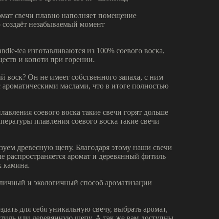
мат свечи плавно наполняет помещение
о создаёт незабываемый момент
ndle-tea изготавливаются из 100% соевого воска,
еств и копоти при горении.
 воск? Он не имеет собственного запаха, с ним
с ароматическими маслами, что в итоге полностью
плавления соевого воска такие свечи горят дольше
мпературы плавления соевого воска такие свечи
зуем древесную щепу. Благодаря этому наши свечи
ше распространяется аромат и деревянный фитиль
к камина.
отличный и экологичный способ ароматизации
здать для себя уникальную свечу, выбрать аромат,
тиль или деревянную щепу. А так же вам доступны