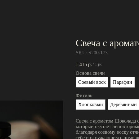
Свеча с арома
SKU:
S200-173
1 415
р.
/
1 pc
Основа свечи
Соевый воск
Парафин
Фитиль
Хлопковый
Деревянный
Свеча с ароматом Шоколада от
который окутает неповторим
благодаря соевому воску отл
себе и окружающим с помощ