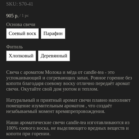
SKU:
S70-41
905
р.
/
1 pc
Основа свечи
Соевый воск
Парафин
Фитиль
Хлопковый
Деревянный
Свеча с ароматом Молока и мёда от candle-tea - это
успокаивающий и согревающих запах. Ровное горение без
копоти благодаря соевому воску отлично передаёт аромат
свечи. Окутайте свой дом уютом и теплом.
Натуральный и приятный аромат свечи плавно наполняет
помещение изумительным ароматом , что создаёт
незабываемый момент времяпрепровождения.
Наши ароматические свечи candle-tea изготавливаются из
100% соевого воска, не выделяющего вредных веществ и
копоти при горении.